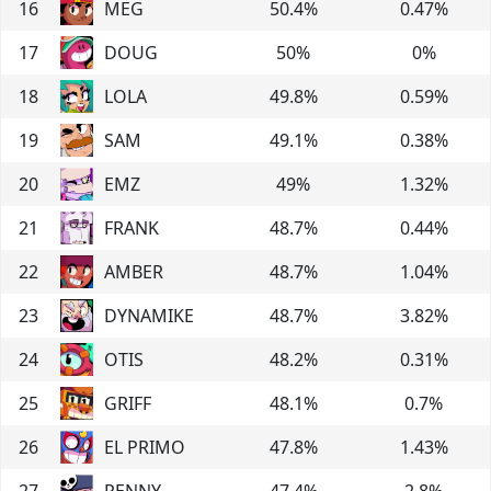
16
MEG
50.4
%
0.47
%
17
DOUG
50
%
0
%
18
LOLA
49.8
%
0.59
%
19
SAM
49.1
%
0.38
%
20
EMZ
49
%
1.32
%
21
FRANK
48.7
%
0.44
%
22
AMBER
48.7
%
1.04
%
23
DYNAMIKE
48.7
%
3.82
%
24
OTIS
48.2
%
0.31
%
25
GRIFF
48.1
%
0.7
%
26
EL PRIMO
47.8
%
1.43
%
27
PENNY
47.4
%
2.8
%