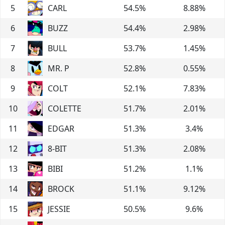
5
CARL
54.5
%
8.88
%
6
BUZZ
54.4
%
2.98
%
7
BULL
53.7
%
1.45
%
8
MR. P
52.8
%
0.55
%
9
COLT
52.1
%
7.83
%
10
COLETTE
51.7
%
2.01
%
11
EDGAR
51.3
%
3.4
%
12
8-BIT
51.3
%
2.08
%
13
BIBI
51.2
%
1.1
%
14
BROCK
51.1
%
9.12
%
15
JESSIE
50.5
%
9.6
%