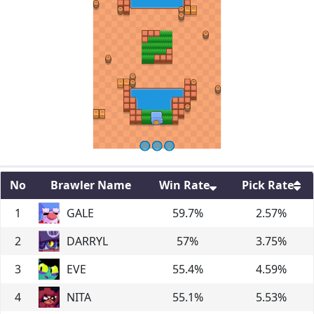
No
Brawler Name
Win Rate
Pick Rate
1
GALE
59.7
%
2.57
%
2
DARRYL
57
%
3.75
%
3
EVE
55.4
%
4.59
%
4
NITA
55.1
%
5.53
%