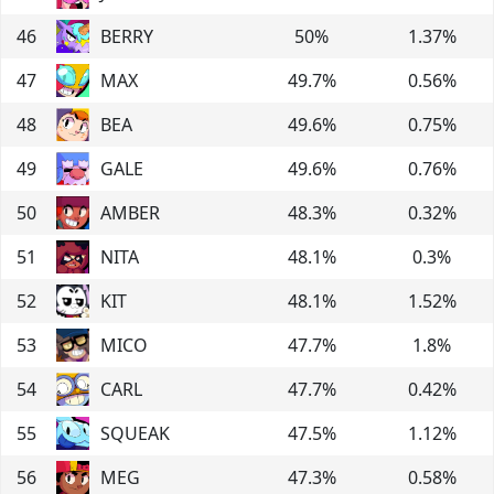
46
BERRY
50
%
1.37
%
47
MAX
49.7
%
0.56
%
48
BEA
49.6
%
0.75
%
49
GALE
49.6
%
0.76
%
50
AMBER
48.3
%
0.32
%
51
NITA
48.1
%
0.3
%
52
KIT
48.1
%
1.52
%
53
MICO
47.7
%
1.8
%
54
CARL
47.7
%
0.42
%
55
SQUEAK
47.5
%
1.12
%
56
MEG
47.3
%
0.58
%