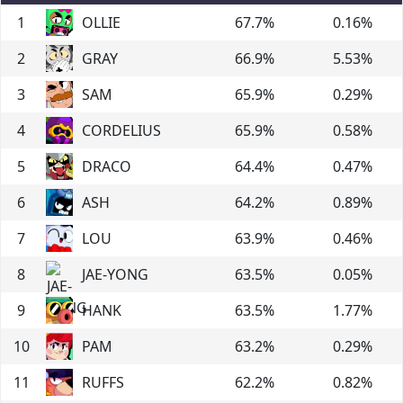
1
OLLIE
67.7
%
0.16
%
2
GRAY
66.9
%
5.53
%
3
SAM
65.9
%
0.29
%
4
CORDELIUS
65.9
%
0.58
%
5
DRACO
64.4
%
0.47
%
6
ASH
64.2
%
0.89
%
7
LOU
63.9
%
0.46
%
8
JAE-YONG
63.5
%
0.05
%
9
HANK
63.5
%
1.77
%
10
PAM
63.2
%
0.29
%
11
RUFFS
62.2
%
0.82
%