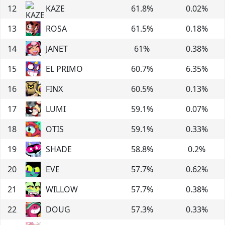
12
KAZE
61.8
%
0.02
%
13
ROSA
61.5
%
0.18
%
14
JANET
61
%
0.38
%
15
EL PRIMO
60.7
%
6.35
%
16
FINX
60.5
%
0.13
%
17
LUMI
59.1
%
0.07
%
18
OTIS
59.1
%
0.33
%
19
SHADE
58.8
%
0.2
%
20
EVE
57.7
%
0.62
%
21
WILLOW
57.7
%
0.38
%
22
DOUG
57.3
%
0.33
%