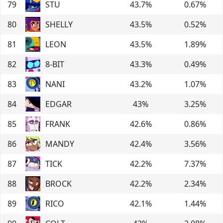
79
STU
43.7
%
0.67
%
80
SHELLY
43.5
%
0.52
%
81
LEON
43.5
%
1.89
%
82
8-BIT
43.3
%
0.49
%
83
NANI
43.2
%
1.07
%
84
EDGAR
43
%
3.25
%
85
FRANK
42.6
%
0.86
%
86
MANDY
42.4
%
3.56
%
87
TICK
42.2
%
7.37
%
88
BROCK
42.2
%
2.34
%
89
RICO
42.1
%
1.44
%