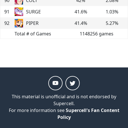
90
COLT
42
%
2.08
%
91
SURGE
41.6
%
1.03
%
92
PIPER
41.4
%
5.27
%
Total # of Games
1148256
games
This material is unofficial and is not endorsed by
Supercell.
For more information see
Supercell's Fan Content
Policy