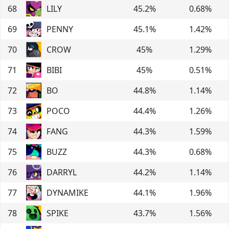
68
LILY
45.2
%
0.68
%
69
PENNY
45.1
%
1.42
%
70
CROW
45
%
1.29
%
71
BIBI
45
%
0.51
%
72
BO
44.8
%
1.14
%
73
POCO
44.4
%
1.26
%
74
FANG
44.3
%
1.59
%
75
BUZZ
44.3
%
0.68
%
76
DARRYL
44.2
%
1.14
%
77
DYNAMIKE
44.1
%
1.96
%
78
SPIKE
43.7
%
1.56
%