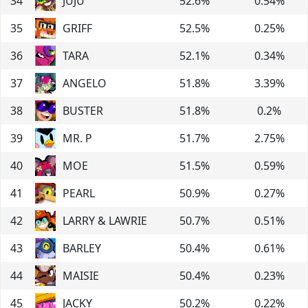
34
JUJU
52.6
%
0.54
%
35
GRIFF
52.5
%
0.25
%
36
TARA
52.1
%
0.34
%
37
ANGELO
51.8
%
3.39
%
38
BUSTER
51.8
%
0.2
%
39
MR. P
51.7
%
2.75
%
40
MOE
51.5
%
0.59
%
41
PEARL
50.9
%
0.27
%
42
LARRY & LAWRIE
50.7
%
0.51
%
43
BARLEY
50.4
%
0.61
%
44
MAISIE
50.4
%
0.23
%
45
JACKY
50.2
%
0.22
%