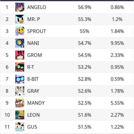
1
ANGELO
56.9
%
0.86
%
2
MR. P
55.3
%
1.2
%
3
SPROUT
55
%
1.84
%
4
NANI
54.7
%
9.95
%
5
GROM
54.5
%
2.33
%
6
R-T
53.2
%
0.95
%
7
8-BIT
52.8
%
0.59
%
8
GRAY
52.6
%
1.78
%
9
MANDY
52.5
%
5.55
%
10
LEON
51.6
%
2.27
%
11
GUS
51.5
%
1.22
%