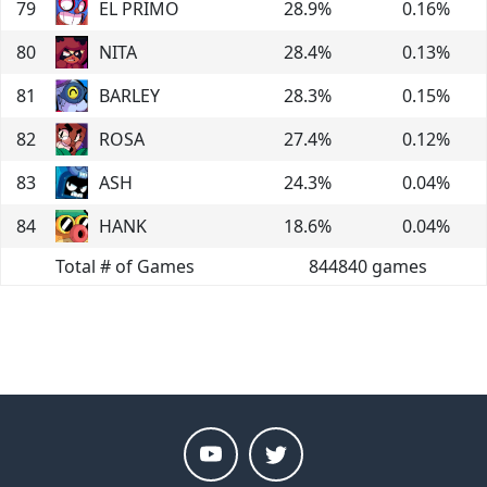
79
EL PRIMO
28.9
%
0.16
%
80
NITA
28.4
%
0.13
%
81
BARLEY
28.3
%
0.15
%
82
ROSA
27.4
%
0.12
%
83
ASH
24.3
%
0.04
%
84
HANK
18.6
%
0.04
%
Total # of Games
844840
games