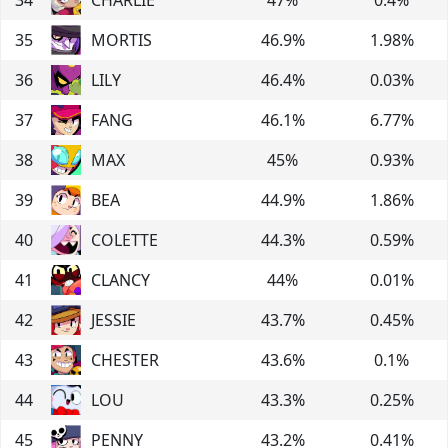
35
MORTIS
46.9
%
1.98
%
36
LILY
46.4
%
0.03
%
37
FANG
46.1
%
6.77
%
38
MAX
45
%
0.93
%
39
BEA
44.9
%
1.86
%
40
COLETTE
44.3
%
0.59
%
41
CLANCY
44
%
0.01
%
42
JESSIE
43.7
%
0.45
%
43
CHESTER
43.6
%
0.1
%
44
LOU
43.3
%
0.25
%
45
PENNY
43.2
%
0.41
%