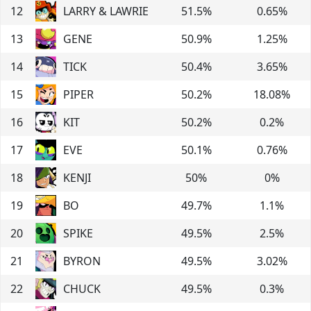
12
LARRY & LAWRIE
51.5
%
0.65
%
13
GENE
50.9
%
1.25
%
14
TICK
50.4
%
3.65
%
15
PIPER
50.2
%
18.08
%
16
KIT
50.2
%
0.2
%
17
EVE
50.1
%
0.76
%
18
KENJI
50
%
0
%
19
BO
49.7
%
1.1
%
20
SPIKE
49.5
%
2.5
%
21
BYRON
49.5
%
3.02
%
22
CHUCK
49.5
%
0.3
%