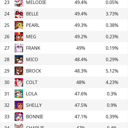
23
MELODIE
49.4
%
0.05
%
24
BELLE
49.4
%
3.73
%
25
PEARL
49.3
%
0.38
%
26
MEG
49.2
%
0.23
%
27
FRANK
49
%
0.19
%
28
MICO
48.4
%
0.29
%
29
BROCK
48.3
%
5.12
%
30
COLT
48
%
4.23
%
31
LOLA
47.6
%
0.3
%
32
SHELLY
47.5
%
0.9
%
33
BONNIE
47.1
%
0.39
%
34
CHARLIE
47
%
0.4
%