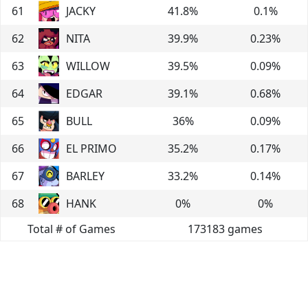
61
JACKY
41.8
%
0.1
%
62
NITA
39.9
%
0.23
%
63
WILLOW
39.5
%
0.09
%
64
EDGAR
39.1
%
0.68
%
65
BULL
36
%
0.09
%
66
EL PRIMO
35.2
%
0.17
%
67
BARLEY
33.2
%
0.14
%
68
HANK
0
%
0
%
Total # of Games
173183
games