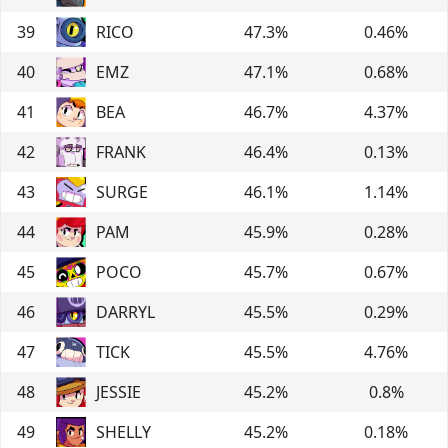
39
RICO
47.3
%
0.46
%
40
EMZ
47.1
%
0.68
%
41
BEA
46.7
%
4.37
%
42
FRANK
46.4
%
0.13
%
43
SURGE
46.1
%
1.14
%
44
PAM
45.9
%
0.28
%
45
POCO
45.7
%
0.67
%
46
DARRYL
45.5
%
0.29
%
47
TICK
45.5
%
4.76
%
48
JESSIE
45.2
%
0.8
%
49
SHELLY
45.2
%
0.18
%