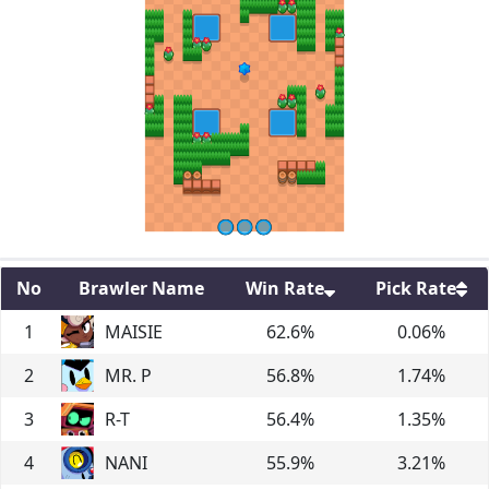
No
Brawler Name
Win Rate
Pick Rate
1
MAISIE
62.6
%
0.06
%
2
MR. P
56.8
%
1.74
%
3
R-T
56.4
%
1.35
%
4
NANI
55.9
%
3.21
%