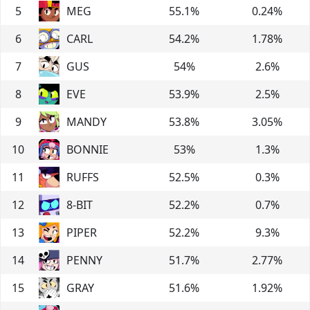
5
MEG
55.1
%
0.24
%
6
CARL
54.2
%
1.78
%
7
GUS
54
%
2.6
%
8
EVE
53.9
%
2.5
%
9
MANDY
53.8
%
3.05
%
10
BONNIE
53
%
1.3
%
11
RUFFS
52.5
%
0.3
%
12
8-BIT
52.2
%
0.7
%
13
PIPER
52.2
%
9.3
%
14
PENNY
51.7
%
2.77
%
15
GRAY
51.6
%
1.92
%