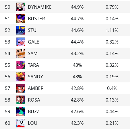
50
DYNAMIKE
44.9
%
0.79
%
51
BUSTER
44.7
%
0.14
%
52
STU
44.6
%
1.11
%
53
GALE
44.4
%
0.32
%
54
SAM
43.2
%
0.14
%
55
TARA
43
%
0.32
%
56
SANDY
43
%
0.19
%
57
AMBER
42.8
%
0.4
%
58
ROSA
42.8
%
0.13
%
59
BUZZ
42.6
%
0.44
%
60
LOU
42.3
%
0.21
%