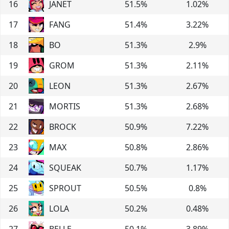
16
JANET
51.5
%
1.02
%
17
FANG
51.4
%
3.22
%
18
BO
51.3
%
2.9
%
19
GROM
51.3
%
2.11
%
20
LEON
51.3
%
2.67
%
21
MORTIS
51.3
%
2.68
%
22
BROCK
50.9
%
7.22
%
23
MAX
50.8
%
2.86
%
24
SQUEAK
50.7
%
1.17
%
25
SPROUT
50.5
%
0.8
%
26
LOLA
50.2
%
0.48
%
27
BELLE
50.1
%
3.89
%