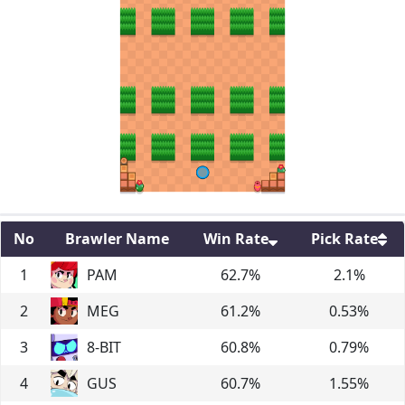
No
Brawler Name
Win Rate
Pick Rate
1
PAM
62.7
%
2.1
%
2
MEG
61.2
%
0.53
%
3
8-BIT
60.8
%
0.79
%
4
GUS
60.7
%
1.55
%