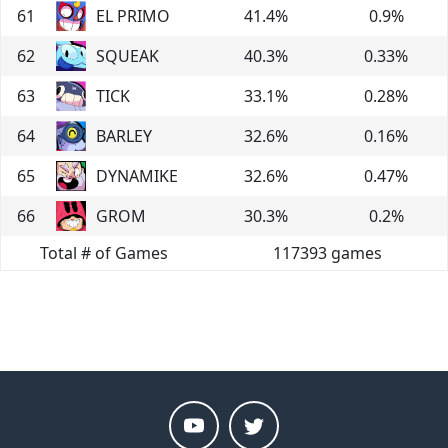
61
EL PRIMO
41.4
%
0.9
%
62
SQUEAK
40.3
%
0.33
%
63
TICK
33.1
%
0.28
%
64
BARLEY
32.6
%
0.16
%
65
DYNAMIKE
32.6
%
0.47
%
66
GROM
30.3
%
0.2
%
Total # of Games
117393
games