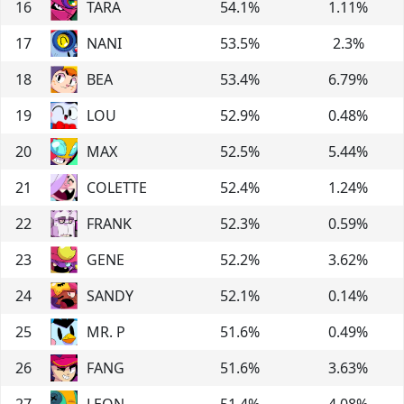
16
TARA
54.1
%
1.11
%
17
NANI
53.5
%
2.3
%
18
BEA
53.4
%
6.79
%
19
LOU
52.9
%
0.48
%
20
MAX
52.5
%
5.44
%
21
COLETTE
52.4
%
1.24
%
22
FRANK
52.3
%
0.59
%
23
GENE
52.2
%
3.62
%
24
SANDY
52.1
%
0.14
%
25
MR. P
51.6
%
0.49
%
26
FANG
51.6
%
3.63
%
27
LEON
51.4
%
4.08
%