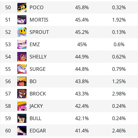
50
POCO
45.8
%
0.32
%
51
MORTIS
45.4
%
1.92
%
52
SPROUT
45.2
%
0.13
%
53
EMZ
45
%
0.6
%
54
SHELLY
44.9
%
0.62
%
55
SURGE
44.8
%
0.79
%
56
BO
43.8
%
1.25
%
57
BROCK
43.3
%
2.98
%
58
JACKY
42.4
%
0.24
%
59
BULL
42.1
%
0.24
%
60
EDGAR
41.4
%
2.46
%