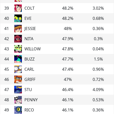
39
COLT
48.2
%
3.02
%
40
EVE
48.2
%
0.68
%
41
JESSIE
48
%
0.36
%
42
NITA
47.9
%
0.3
%
43
WILLOW
47.8
%
0.04
%
44
BUZZ
47.7
%
1.5
%
45
CARL
47.4
%
0.96
%
46
GRIFF
47
%
0.72
%
47
STU
46.4
%
4.09
%
48
PENNY
46.1
%
0.53
%
49
RICO
46.1
%
0.36
%