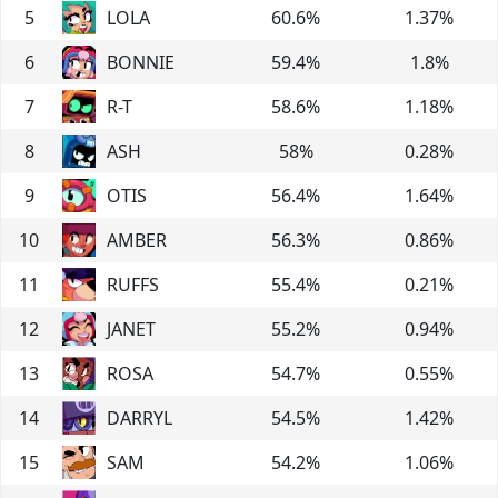
5
LOLA
60.6
%
1.37
%
6
BONNIE
59.4
%
1.8
%
7
R-T
58.6
%
1.18
%
8
ASH
58
%
0.28
%
9
OTIS
56.4
%
1.64
%
10
AMBER
56.3
%
0.86
%
11
RUFFS
55.4
%
0.21
%
12
JANET
55.2
%
0.94
%
13
ROSA
54.7
%
0.55
%
14
DARRYL
54.5
%
1.42
%
15
SAM
54.2
%
1.06
%