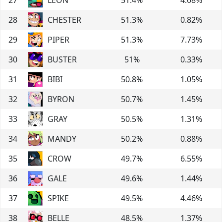
28
CHESTER
51.3
%
0.82
%
29
PIPER
51.3
%
7.73
%
30
BUSTER
51
%
0.33
%
31
BIBI
50.8
%
1.05
%
32
BYRON
50.7
%
1.45
%
33
GRAY
50.5
%
1.31
%
34
MANDY
50.2
%
0.88
%
35
CROW
49.7
%
6.55
%
36
GALE
49.6
%
1.44
%
37
SPIKE
49.5
%
4.46
%
38
BELLE
48.5
%
1.37
%