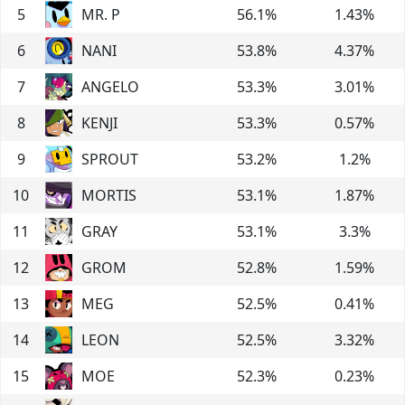
5
MR. P
56.1
%
1.43
%
6
NANI
53.8
%
4.37
%
7
ANGELO
53.3
%
3.01
%
8
KENJI
53.3
%
0.57
%
9
SPROUT
53.2
%
1.2
%
10
MORTIS
53.1
%
1.87
%
11
GRAY
53.1
%
3.3
%
12
GROM
52.8
%
1.59
%
13
MEG
52.5
%
0.41
%
14
LEON
52.5
%
3.32
%
15
MOE
52.3
%
0.23
%