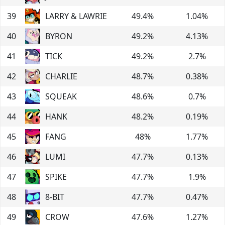
39
LARRY & LAWRIE
49.4
%
1.04
%
40
BYRON
49.2
%
4.13
%
41
TICK
49.2
%
2.7
%
42
CHARLIE
48.7
%
0.38
%
43
SQUEAK
48.6
%
0.7
%
44
HANK
48.2
%
0.19
%
45
FANG
48
%
1.77
%
46
LUMI
47.7
%
0.13
%
47
SPIKE
47.7
%
1.9
%
48
8-BIT
47.7
%
0.47
%
49
CROW
47.6
%
1.27
%