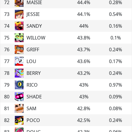
72
MAISIE
44.4
%
0.28
%
73
JESSIE
44.1
%
0.54
%
74
SANDY
44
%
0.16
%
75
WILLOW
43.8
%
0.1
%
76
GRIFF
43.7
%
0.24
%
77
LOU
43.6
%
0.17
%
78
BERRY
43.2
%
0.24
%
79
RICO
43
%
0.97
%
80
SHADE
43
%
0.09
%
81
SAM
42.8
%
0.08
%
82
POCO
42.5
%
0.24
%
83
DOUG
42.3
%
0.06
%