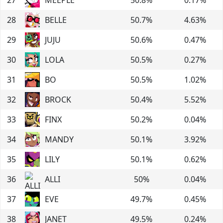
28
BELLE
50.7
%
4.63
%
29
JUJU
50.6
%
0.47
%
30
LOLA
50.5
%
0.27
%
31
BO
50.5
%
1.02
%
32
BROCK
50.4
%
5.52
%
33
FINX
50.2
%
0.04
%
34
MANDY
50.1
%
3.92
%
35
LILY
50.1
%
0.62
%
36
ALLI
50
%
0.04
%
37
EVE
49.7
%
0.45
%
38
JANET
49.5
%
0.24
%