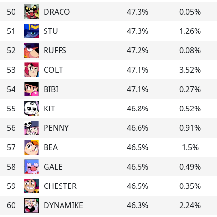
50
DRACO
47.3
%
0.05
%
51
STU
47.3
%
1.26
%
52
RUFFS
47.2
%
0.08
%
53
COLT
47.1
%
3.52
%
54
BIBI
47.1
%
0.27
%
55
KIT
46.8
%
0.52
%
56
PENNY
46.6
%
0.91
%
57
BEA
46.5
%
1.5
%
58
GALE
46.5
%
0.49
%
59
CHESTER
46.5
%
0.35
%
60
DYNAMIKE
46.3
%
2.24
%