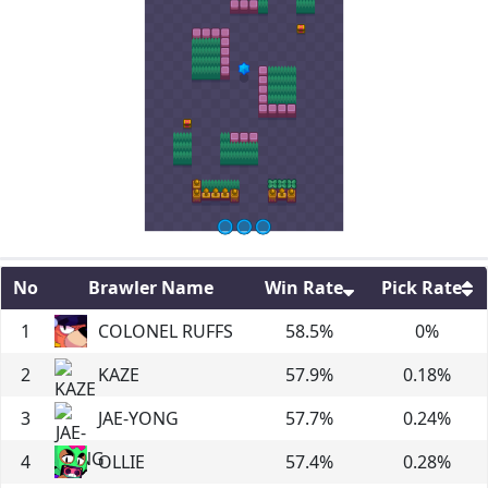
No
Brawler Name
Win Rate
Pick Rate
1
COLONEL RUFFS
58.5
%
0
%
2
KAZE
57.9
%
0.18
%
3
JAE-YONG
57.7
%
0.24
%
4
OLLIE
57.4
%
0.28
%