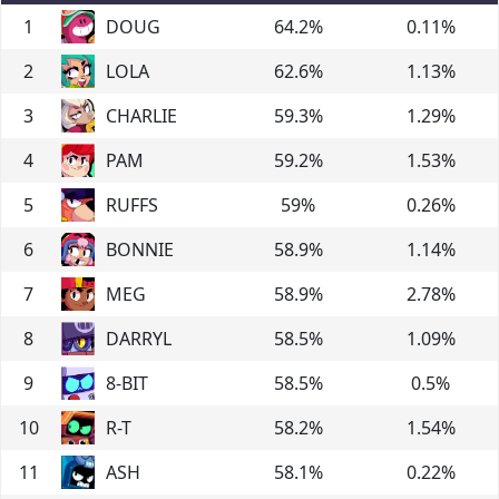
1
DOUG
64.2
%
0.11
%
2
LOLA
62.6
%
1.13
%
3
CHARLIE
59.3
%
1.29
%
4
PAM
59.2
%
1.53
%
5
RUFFS
59
%
0.26
%
6
BONNIE
58.9
%
1.14
%
7
MEG
58.9
%
2.78
%
8
DARRYL
58.5
%
1.09
%
9
8-BIT
58.5
%
0.5
%
10
R-T
58.2
%
1.54
%
11
ASH
58.1
%
0.22
%