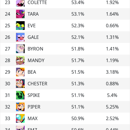
23
COLETTE
53.4
%
1.92
%
24
TARA
53.1
%
1.64
%
25
EVE
52.3
%
0.66
%
26
GALE
52.1
%
1.31
%
27
BYRON
51.8
%
1.41
%
28
MANDY
51.7
%
1.19
%
29
BEA
51.5
%
3.18
%
30
CHESTER
51.3
%
0.88
%
31
SPIKE
51.1
%
5.4
%
32
PIPER
51.1
%
5.25
%
33
MAX
50.9
%
2.52
%
34
EMZ
50.6
%
0.44
%