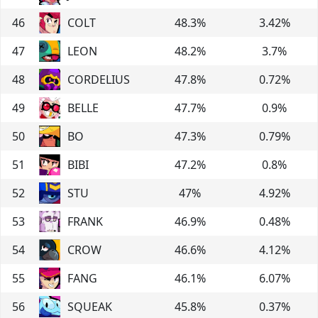
46
COLT
48.3
%
3.42
%
47
LEON
48.2
%
3.7
%
48
CORDELIUS
47.8
%
0.72
%
49
BELLE
47.7
%
0.9
%
50
BO
47.3
%
0.79
%
51
BIBI
47.2
%
0.8
%
52
STU
47
%
4.92
%
53
FRANK
46.9
%
0.48
%
54
CROW
46.6
%
4.12
%
55
FANG
46.1
%
6.07
%
56
SQUEAK
45.8
%
0.37
%