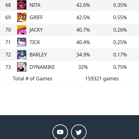
68
NITA
42.6
%
0.35
%
69
GRIFF
42.5
%
0.55
%
70
JACKY
40.7
%
0.26
%
71
TICK
40.4
%
0.25
%
72
BARLEY
34.9
%
0.17
%
73
DYNAMIKE
32
%
0.75
%
Total # of Games
159321
games