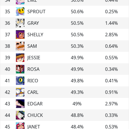
35
SPROUT
50.6
%
0.25
%
36
GRAY
50.5
%
1.44
%
37
SHELLY
50.5
%
2.85
%
38
SAM
50.3
%
0.64
%
39
JESSIE
49.9
%
0.55
%
40
ROSA
49.9
%
0.34
%
41
RICO
49.8
%
0.41
%
42
CARL
49.3
%
0.91
%
43
EDGAR
49
%
2.97
%
44
CHUCK
48.8
%
0.33
%
45
JANET
48.4
%
0.53
%