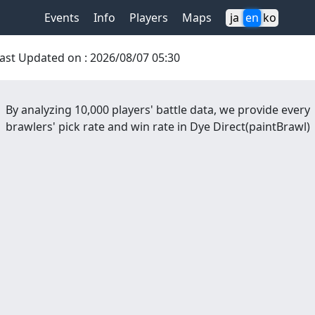
Events
Info
Players
Maps
ja
en
ko
ast Updated on
:
2026/08/07 05:30
By analyzing 10,000 players' battle data, we provide every
brawlers' pick rate and win rate in
Dye Direct
(
paintBrawl
)