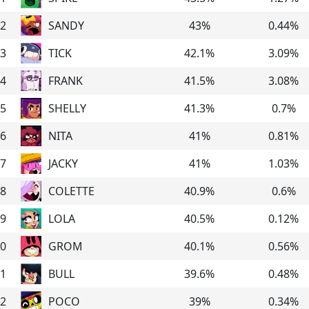
2
SANDY
43
%
0.44
%
3
TICK
42.1
%
3.09
%
4
FRANK
41.5
%
3.08
%
5
SHELLY
41.3
%
0.7
%
6
NITA
41
%
0.81
%
7
JACKY
41
%
1.03
%
8
COLETTE
40.9
%
0.6
%
9
LOLA
40.5
%
0.12
%
0
GROM
40.1
%
0.56
%
1
BULL
39.6
%
0.48
%
2
POCO
39
%
0.34
%