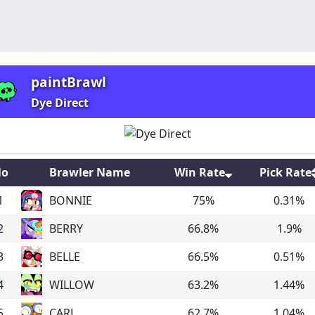
paintBrawl
Dye Direct
o
Brawler Name
Win Rate
Pick Rate
1
BONNIE
75
%
0.31
%
2
BERRY
66.8
%
1.9
%
3
BELLE
66.5
%
0.51
%
4
WILLOW
63.2
%
1.44
%
5
CARL
62.7
%
1.04
%