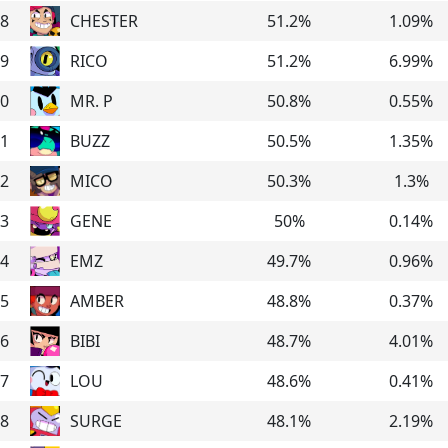
8
CHESTER
51.2
%
1.09
%
9
RICO
51.2
%
6.99
%
0
MR. P
50.8
%
0.55
%
1
BUZZ
50.5
%
1.35
%
2
MICO
50.3
%
1.3
%
3
GENE
50
%
0.14
%
4
EMZ
49.7
%
0.96
%
5
AMBER
48.8
%
0.37
%
6
BIBI
48.7
%
4.01
%
7
LOU
48.6
%
0.41
%
8
SURGE
48.1
%
2.19
%