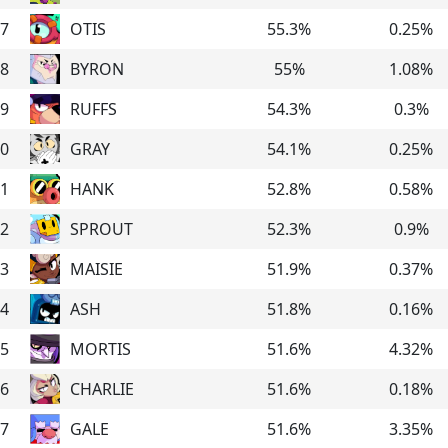
7
OTIS
55.3
%
0.25
%
8
BYRON
55
%
1.08
%
9
RUFFS
54.3
%
0.3
%
0
GRAY
54.1
%
0.25
%
1
HANK
52.8
%
0.58
%
2
SPROUT
52.3
%
0.9
%
3
MAISIE
51.9
%
0.37
%
4
ASH
51.8
%
0.16
%
5
MORTIS
51.6
%
4.32
%
6
CHARLIE
51.6
%
0.18
%
7
GALE
51.6
%
3.35
%