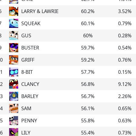
6
LARRY & LAWRIE
60.2
%
3.52
%
7
SQUEAK
60.1
%
0.79
%
8
GUS
60
%
0.28
%
9
BUSTER
59.7
%
0.54
%
0
GRIFF
59.2
%
0.76
%
1
8-BIT
57.7
%
0.15
%
2
CLANCY
56.8
%
9.12
%
3
BARLEY
56.7
%
2.26
%
4
SAM
56.1
%
0.65
%
5
PENNY
55.8
%
0.63
%
6
LILY
55.4
%
0.73
%