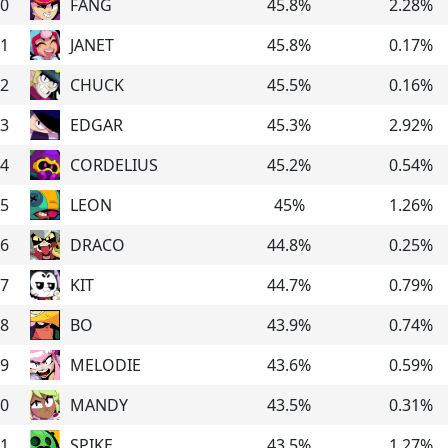
0
FANG
45.8
%
2.28
%
1
JANET
45.8
%
0.17
%
2
CHUCK
45.5
%
0.16
%
3
EDGAR
45.3
%
2.92
%
4
CORDELIUS
45.2
%
0.54
%
5
LEON
45
%
1.26
%
6
DRACO
44.8
%
0.25
%
7
KIT
44.7
%
0.79
%
8
BO
43.9
%
0.74
%
9
MELODIE
43.6
%
0.59
%
0
MANDY
43.5
%
0.31
%
1
SPIKE
43.5
%
1.27
%