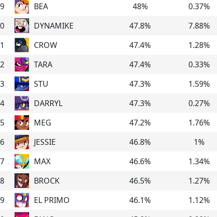
9
BEA
48
%
0.37
%
0
DYNAMIKE
47.8
%
7.88
%
1
CROW
47.4
%
1.28
%
2
TARA
47.4
%
0.33
%
3
STU
47.3
%
1.59
%
4
DARRYL
47.3
%
0.27
%
5
MEG
47.2
%
1.76
%
6
JESSIE
46.8
%
1
%
7
MAX
46.6
%
1.34
%
8
BROCK
46.5
%
1.27
%
9
EL PRIMO
46.1
%
1.12
%