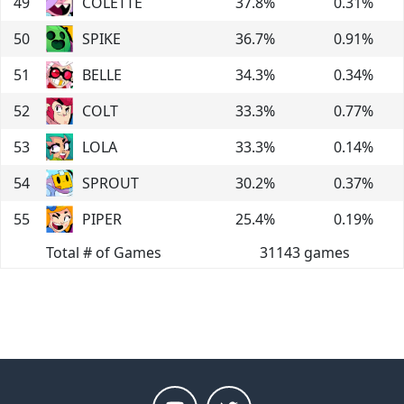
49
COLETTE
37.8
%
0.31
%
50
SPIKE
36.7
%
0.91
%
51
BELLE
34.3
%
0.34
%
52
COLT
33.3
%
0.77
%
53
LOLA
33.3
%
0.14
%
54
SPROUT
30.2
%
0.37
%
55
PIPER
25.4
%
0.19
%
Total # of Games
31143
games