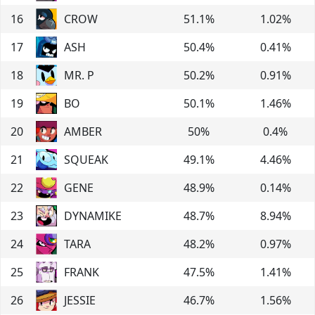
16
CROW
51.1
%
1.02
%
17
ASH
50.4
%
0.41
%
18
MR. P
50.2
%
0.91
%
19
BO
50.1
%
1.46
%
20
AMBER
50
%
0.4
%
21
SQUEAK
49.1
%
4.46
%
22
GENE
48.9
%
0.14
%
23
DYNAMIKE
48.7
%
8.94
%
24
TARA
48.2
%
0.97
%
25
FRANK
47.5
%
1.41
%
26
JESSIE
46.7
%
1.56
%