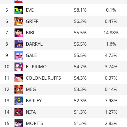
5
EVE
58.1
%
0.1
%
6
GRIFF
56.2
%
0.47
%
7
BIBI
55.5
%
14.88
%
8
DARRYL
55.5
%
1.6
%
9
GALE
55.5
%
4.73
%
10
EL PRIMO
54.7
%
3.74
%
11
COLONEL RUFFS
54.3
%
0.37
%
12
MEG
53.3
%
0.14
%
13
BARLEY
52.3
%
7.98
%
14
NITA
51.3
%
1.27
%
15
MORTIS
51.2
%
2.83
%