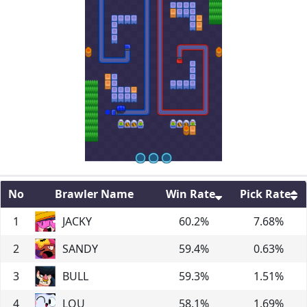
No
Brawler Name
Win Rate
Pick Rate
1
JACKY
60.2
%
7.68
%
2
SANDY
59.4
%
0.63
%
3
BULL
59.3
%
1.51
%
4
LOU
58.1
%
1.69
%