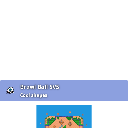
Brawl Ball 5V5
Cool shapes