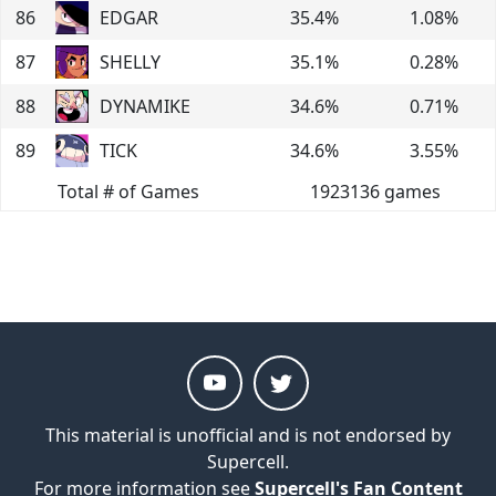
86
EDGAR
35.4
%
1.08
%
87
SHELLY
35.1
%
0.28
%
88
DYNAMIKE
34.6
%
0.71
%
89
TICK
34.6
%
3.55
%
Total # of Games
1923136
games
This material is unofficial and is not endorsed by
Supercell.
For more information see
Supercell's Fan Content