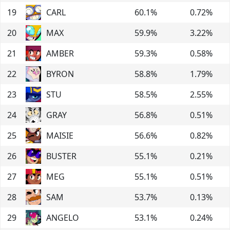
19
CARL
60.1
%
0.72
%
20
MAX
59.9
%
3.22
%
21
AMBER
59.3
%
0.58
%
22
BYRON
58.8
%
1.79
%
23
STU
58.5
%
2.55
%
24
GRAY
56.8
%
0.51
%
25
MAISIE
56.6
%
0.82
%
26
BUSTER
55.1
%
0.21
%
27
MEG
55.1
%
0.51
%
28
SAM
53.7
%
0.13
%
29
ANGELO
53.1
%
0.24
%