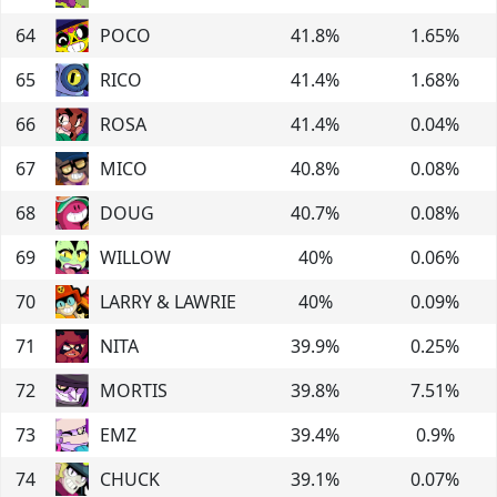
64
POCO
41.8
%
1.65
%
65
RICO
41.4
%
1.68
%
66
ROSA
41.4
%
0.04
%
67
MICO
40.8
%
0.08
%
68
DOUG
40.7
%
0.08
%
69
WILLOW
40
%
0.06
%
70
LARRY & LAWRIE
40
%
0.09
%
71
NITA
39.9
%
0.25
%
72
MORTIS
39.8
%
7.51
%
73
EMZ
39.4
%
0.9
%
74
CHUCK
39.1
%
0.07
%