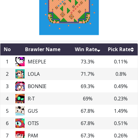
No
Brawler Name
Win Rate
Pick Rate
1
MEEPLE
73.3
%
0.11
%
2
LOLA
71.7
%
0.8
%
3
BONNIE
69.3
%
0.49
%
4
R-T
69
%
0.23
%
5
GUS
67.8
%
1.49
%
6
OTIS
67.8
%
0.51
%
7
PAM
67.3
%
0.26
%