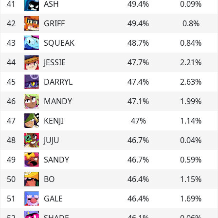
41
ASH
49.4
%
0.09
%
42
GRIFF
49.4
%
0.8
%
43
SQUEAK
48.7
%
0.84
%
44
JESSIE
47.7
%
2.21
%
45
DARRYL
47.4
%
2.63
%
46
MANDY
47.1
%
1.99
%
47
KENJI
47
%
1.14
%
48
JUJU
46.7
%
0.04
%
49
SANDY
46.7
%
0.59
%
50
BO
46.4
%
1.15
%
51
GALE
46.4
%
1.69
%
52
SHADE
46.1
%
0.06
%