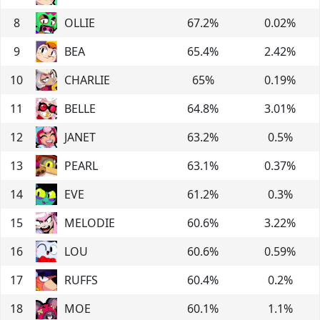
8
OLLIE
67.2
%
0.02
%
9
BEA
65.4
%
2.42
%
10
CHARLIE
65
%
0.19
%
11
BELLE
64.8
%
3.01
%
12
JANET
63.2
%
0.5
%
13
PEARL
63.1
%
0.37
%
14
EVE
61.2
%
0.3
%
15
MELODIE
60.6
%
3.22
%
16
LOU
60.6
%
0.59
%
17
RUFFS
60.4
%
0.2
%
18
MOE
60.1
%
1.1
%