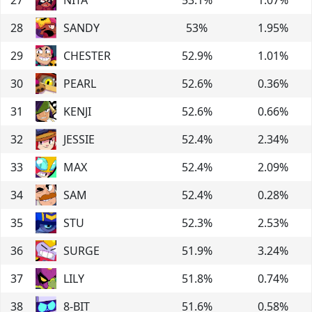
28
SANDY
53
%
1.95
%
29
CHESTER
52.9
%
1.01
%
30
PEARL
52.6
%
0.36
%
31
KENJI
52.6
%
0.66
%
32
JESSIE
52.4
%
2.34
%
33
MAX
52.4
%
2.09
%
34
SAM
52.4
%
0.28
%
35
STU
52.3
%
2.53
%
36
SURGE
51.9
%
3.24
%
37
LILY
51.8
%
0.74
%
38
8-BIT
51.6
%
0.58
%