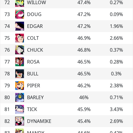
72
WILLOW
47.4
%
0.27
%
73
DOUG
47.2
%
0.09
%
74
EDGAR
47.2
%
1.96
%
75
COLT
46.9
%
2.66
%
76
CHUCK
46.8
%
0.37
%
77
ROSA
46.5
%
0.28
%
78
BULL
46.5
%
0.3
%
79
PIPER
46.2
%
2.38
%
80
BARLEY
46
%
0.71
%
81
TICK
45.9
%
3.43
%
82
DYNAMIKE
45.4
%
2.69
%
83
MANDY
44.6
%
0.42
%