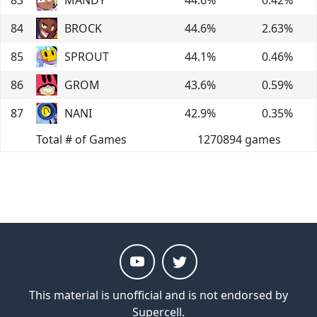
84
BROCK
44.6
%
2.63
%
85
SPROUT
44.1
%
0.46
%
86
GROM
43.6
%
0.59
%
87
NANI
42.9
%
0.35
%
Total # of Games
1270894
games
This material is unofficial and is not endorsed by
Supercell.