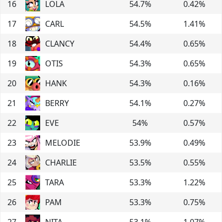
16
LOLA
54.7
%
0.42
%
17
CARL
54.5
%
1.41
%
18
CLANCY
54.4
%
0.65
%
19
OTIS
54.3
%
0.65
%
20
HANK
54.3
%
0.16
%
21
BERRY
54.1
%
0.27
%
22
EVE
54
%
0.57
%
23
MELODIE
53.9
%
0.49
%
24
CHARLIE
53.5
%
0.55
%
25
TARA
53.3
%
1.22
%
26
PAM
53.3
%
0.75
%
27
NITA
53.1
%
1.07
%