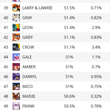
39
LARRY & LAWRIE
51.5
%
0.71
%
40
GRAY
51.4
%
0.82
%
41
LEON
51.4
%
2.9
%
42
GRIFF
51.1
%
0.83
%
43
CROW
51.1
%
3.4
%
44
GALE
51
%
1.1
%
45
AMBER
51
%
0.7
%
46
DARRYL
51
%
0.95
%
47
MICO
51
%
0.75
%
48
MAISIE
50.6
%
0.32
%
49
FRANK
50.5
%
0.78
%