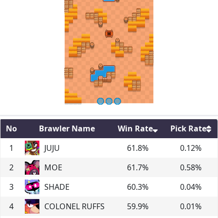
No
Brawler Name
Win Rate
Pick Rate
1
JUJU
61.8
%
0.12
%
2
MOE
61.7
%
0.58
%
3
SHADE
60.3
%
0.04
%
4
COLONEL RUFFS
59.9
%
0.01
%