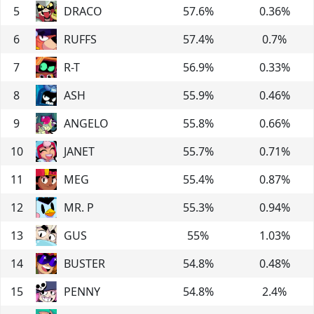
5
DRACO
57.6
%
0.36
%
6
RUFFS
57.4
%
0.7
%
7
R-T
56.9
%
0.33
%
8
ASH
55.9
%
0.46
%
9
ANGELO
55.8
%
0.66
%
10
JANET
55.7
%
0.71
%
11
MEG
55.4
%
0.87
%
12
MR. P
55.3
%
0.94
%
13
GUS
55
%
1.03
%
14
BUSTER
54.8
%
0.48
%
15
PENNY
54.8
%
2.4
%