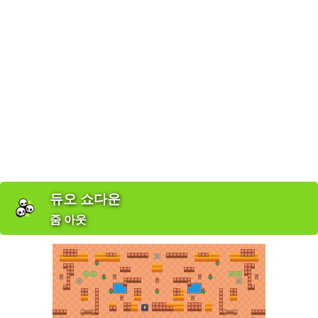
듀오 쇼다운
줌 아웃