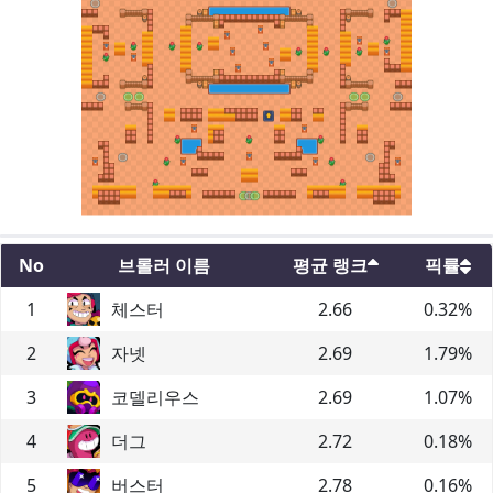
No
브롤러 이름
평균 랭크
픽률
1
체스터
2.66
0.32
%
2
자넷
2.69
1.79
%
3
코델리우스
2.69
1.07
%
4
더그
2.72
0.18
%
5
버스터
2.78
0.16
%