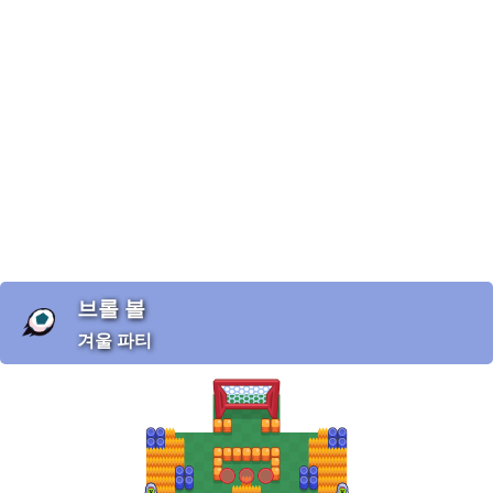
브롤 볼
겨울 파티