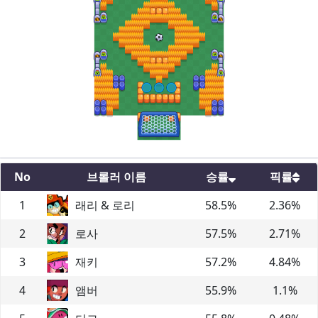
No
브롤러 이름
승률
픽률
1
래리 & 로리
58.5
%
2.36
%
2
로사
57.5
%
2.71
%
3
재키
57.2
%
4.84
%
4
앰버
55.9
%
1.1
%