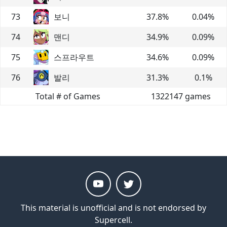
73
보니
37.8
%
0.04
%
74
맨디
34.9
%
0.09
%
75
스프라우트
34.6
%
0.09
%
76
발리
31.3
%
0.1
%
Total # of Games
1322147
games
This material is unofficial and is not endorsed by
Supercell.