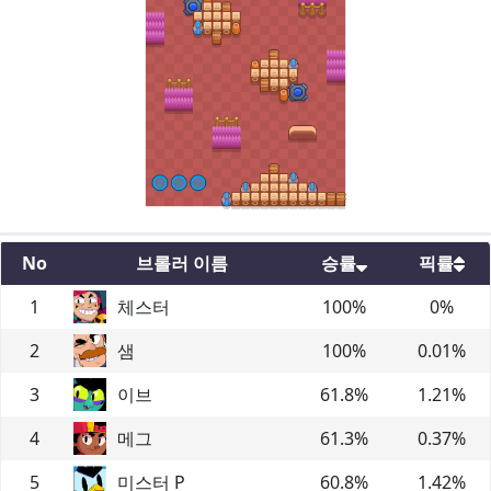
No
브롤러 이름
승률
픽률
1
체스터
100
%
0
%
2
샘
100
%
0.01
%
3
이브
61.8
%
1.21
%
4
메그
61.3
%
0.37
%
5
미스터 P
60.8
%
1.42
%