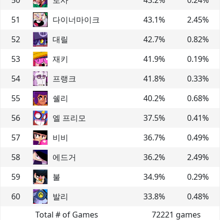
51
다이너마이크
43.1
%
2.45
%
52
대릴
42.7
%
0.82
%
53
재키
41.9
%
0.19
%
54
프랭크
41.8
%
0.33
%
55
쉘리
40.2
%
0.68
%
56
엘 프리모
37.5
%
0.41
%
57
비비
36.7
%
0.49
%
58
에드거
36.2
%
2.49
%
59
불
34.9
%
0.29
%
60
발리
33.8
%
0.48
%
Total # of Games
72221
games