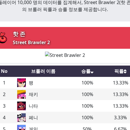
플레이어 10,000 명의 데이터를 집계해서,
Street Brawler 2
(
핫 
의 브롤러 픽률과 승률 정보를 제공합니다.
핫 존
Street Brawler 2
No
브롤러 이름
승률
픽률
1
팽
100
%
13.33
%
2
재키
100
%
13.33
%
3
니타
100
%
13.33
%
4
페니
100
%
3.33
%
5
게일
50
%
6.67
%