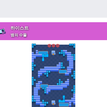
하이스트
뱀의 수풀