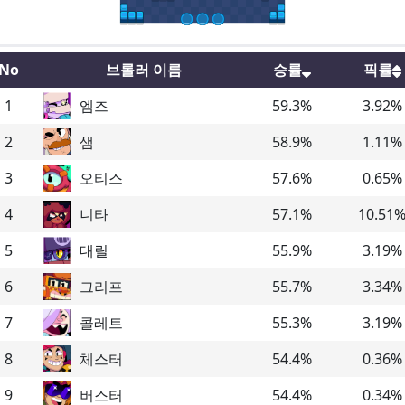
No
브롤러 이름
승률
픽률
1
엠즈
59.3
%
3.92
%
2
샘
58.9
%
1.11
%
3
오티스
57.6
%
0.65
%
4
니타
57.1
%
10.51
5
대릴
55.9
%
3.19
%
6
그리프
55.7
%
3.34
%
7
콜레트
55.3
%
3.19
%
8
체스터
54.4
%
0.36
%
9
버스터
54.4
%
0.34
%