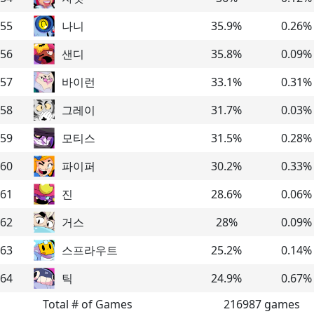
55
나니
35.9
%
0.26
%
56
샌디
35.8
%
0.09
%
57
바이런
33.1
%
0.31
%
58
그레이
31.7
%
0.03
%
59
모티스
31.5
%
0.28
%
60
파이퍼
30.2
%
0.33
%
61
진
28.6
%
0.06
%
62
거스
28
%
0.09
%
63
스프라우트
25.2
%
0.14
%
64
틱
24.9
%
0.67
%
Total # of Games
216987
games