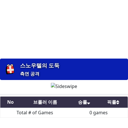
스노우텔의 도둑
측면 공격
No
브롤러 이름
승률
픽률
Total # of Games
0
games