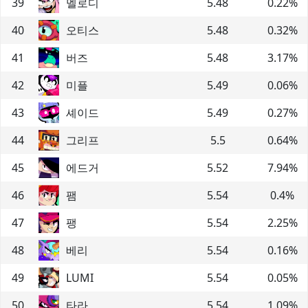
39
멜로디
5.48
0.22
%
40
오티스
5.48
0.32
%
41
버즈
5.48
3.17
%
42
미플
5.49
0.06
%
43
셰이드
5.49
0.27
%
44
그리프
5.5
0.64
%
45
에드거
5.52
7.94
%
46
팸
5.54
0.4
%
47
팽
5.54
2.25
%
48
베리
5.54
0.16
%
49
LUMI
5.54
0.05
%
50
타라
5.54
1.09
%