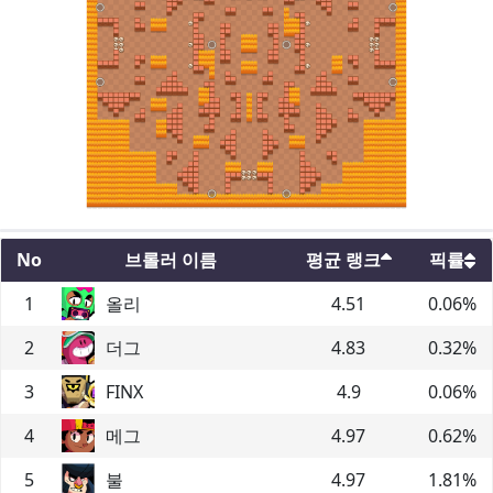
No
브롤러 이름
평균 랭크
픽률
1
올리
4.51
0.06
%
2
더그
4.83
0.32
%
3
FINX
4.9
0.06
%
4
메그
4.97
0.62
%
5
불
4.97
1.81
%