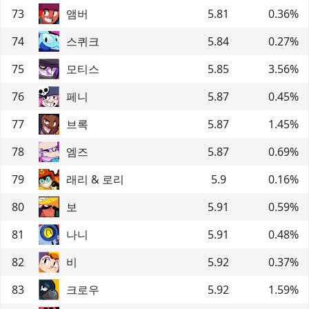
73
앰버
5.81
0.36
%
74
스퀴크
5.84
0.27
%
75
모티스
5.85
3.56
%
76
페니
5.87
0.45
%
77
브록
5.87
1.45
%
78
엠즈
5.87
0.69
%
79
래리 & 로리
5.9
0.16
%
80
보
5.91
0.59
%
81
나니
5.91
0.48
%
82
비
5.92
0.37
%
83
크로우
5.92
1.59
%