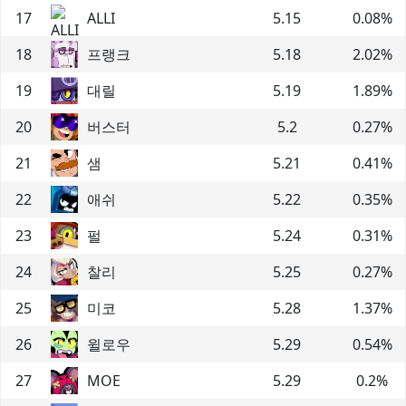
17
ALLI
5.15
0.08
%
18
프랭크
5.18
2.02
%
19
대릴
5.19
1.89
%
20
버스터
5.2
0.27
%
21
샘
5.21
0.41
%
22
애쉬
5.22
0.35
%
23
펄
5.24
0.31
%
24
찰리
5.25
0.27
%
25
미코
5.28
1.37
%
26
윌로우
5.29
0.54
%
27
MOE
5.29
0.2
%