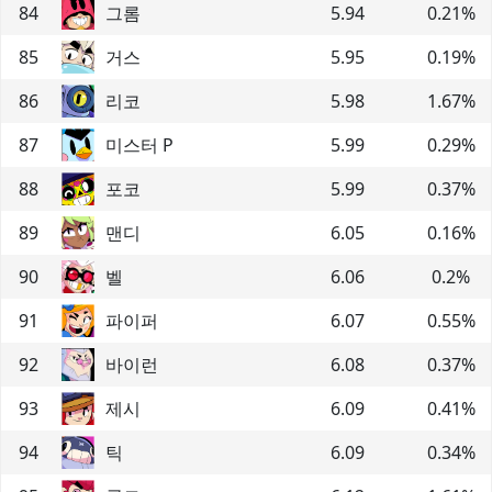
84
그롬
5.94
0.21
%
85
거스
5.95
0.19
%
86
리코
5.98
1.67
%
87
미스터 P
5.99
0.29
%
88
포코
5.99
0.37
%
89
맨디
6.05
0.16
%
90
벨
6.06
0.2
%
91
파이퍼
6.07
0.55
%
92
바이런
6.08
0.37
%
93
제시
6.09
0.41
%
94
틱
6.09
0.34
%