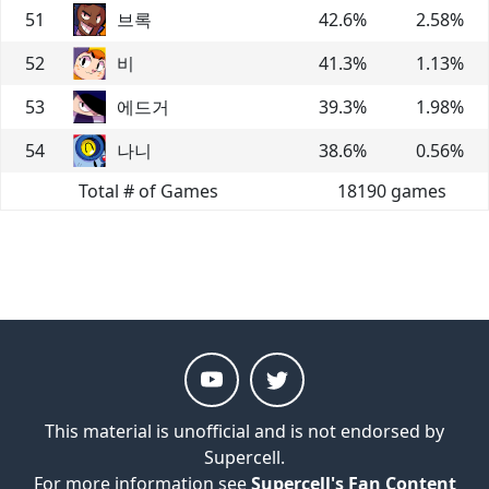
51
브록
42.6
%
2.58
%
52
비
41.3
%
1.13
%
53
에드거
39.3
%
1.98
%
54
나니
38.6
%
0.56
%
Total # of Games
18190
games
This material is unofficial and is not endorsed by
Supercell.
For more information see
Supercell's Fan Content