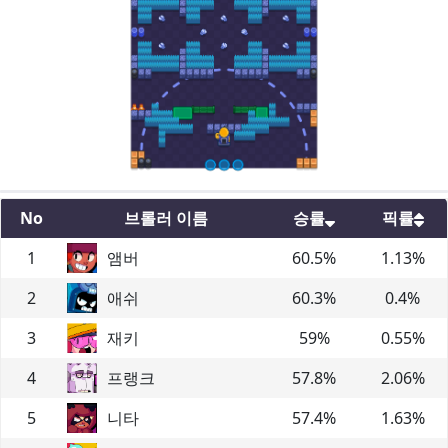
No
브롤러 이름
승률
픽률
1
앰버
60.5
%
1.13
%
2
애쉬
60.3
%
0.4
%
3
재키
59
%
0.55
%
4
프랭크
57.8
%
2.06
%
5
니타
57.4
%
1.63
%