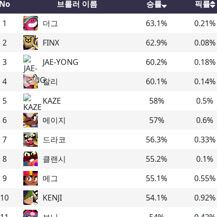
No
브롤러 이름
승률
픽률
1
더그
63.1
%
0.21
%
2
FINX
62.9
%
0.08
%
3
JAE-YONG
60.2
%
0.18
%
4
찰리
60.1
%
0.14
%
5
KAZE
58
%
0.5
%
6
메이지
57
%
0.6
%
7
드라코
56.3
%
0.33
%
8
클랜시
55.2
%
0.1
%
9
메그
55.1
%
0.55
%
10
KENJI
54.1
%
0.92
%
11
보니
54
%
0.42
%