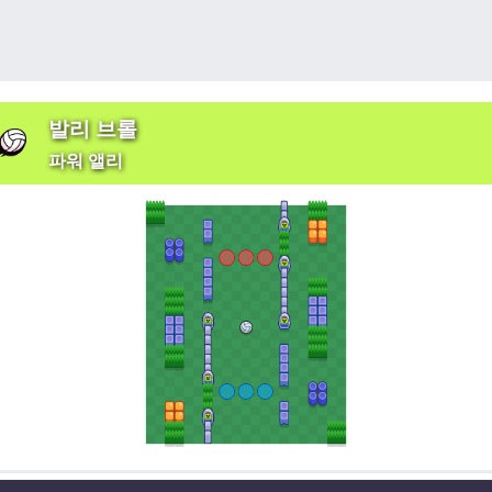
발리 브롤
파워 앨리