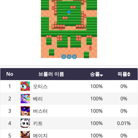
No
브롤러 이름
승률
픽률
1
오티스
100
%
0
%
2
베리
100
%
0
%
3
버스터
100
%
0
%
4
키트
100
%
0.01
%
5
메이지
100
%
0
%