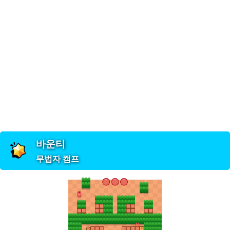
바운티
무법자 캠프