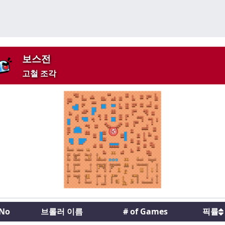
보스전
고철 조각
No
브롤러 이름
# of Games
픽률