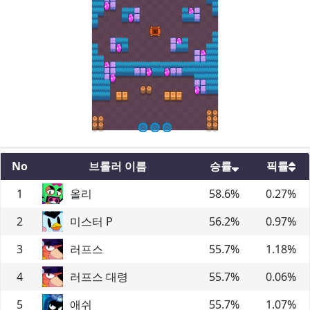
No
브롤러 이름
승률
픽률
1
올리
58.6
%
0.27
%
2
미스터 P
56.2
%
0.97
%
3
러프스
55.7
%
1.18
%
4
러프스 대령
55.7
%
0.06
%
5
애쉬
55.7
%
1.07
%