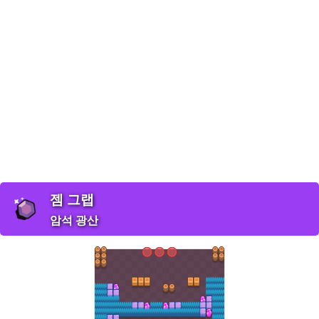
젬 그랩
암석 광산