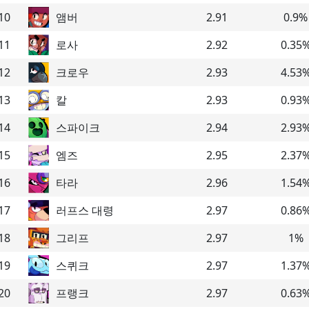
10
앰버
2.91
0.9
%
11
로사
2.92
0.35
12
크로우
2.93
4.53
13
칼
2.93
0.93
14
스파이크
2.94
2.93
15
엠즈
2.95
2.37
16
타라
2.96
1.54
17
러프스 대령
2.97
0.86
18
그리프
2.97
1
%
19
스퀴크
2.97
1.37
20
프랭크
2.97
0.63