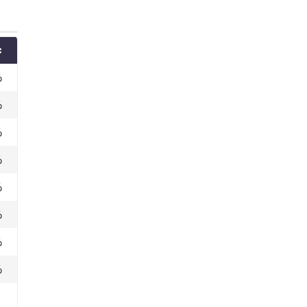
%
%
%
%
%
%
%
%