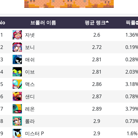
No
브롤러 이름
평균 랭크
픽률
1
자넷
2.6
1.36
2
보니
2.72
0.19
3
애쉬
2.81
0.28
4
이브
2.81
2.03
5
맥스
2.86
3.18
6
샌디
2.87
0.78
7
레온
2.89
3.79
8
롤라
2.9
0.73
9
미스터 P
2.9
1.6
%