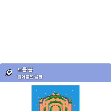
브롤 볼
얼어붙은 물결