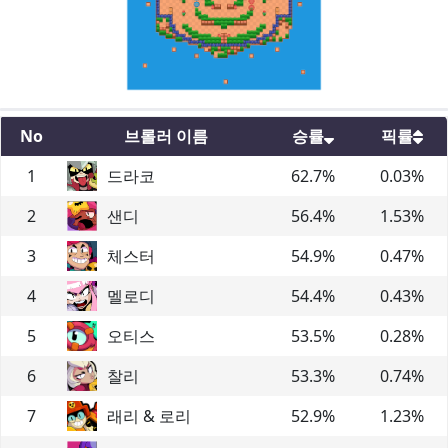
No
브롤러 이름
승률
픽률
1
드라코
62.7
%
0.03
%
2
샌디
56.4
%
1.53
%
3
체스터
54.9
%
0.47
%
4
멜로디
54.4
%
0.43
%
5
오티스
53.5
%
0.28
%
6
찰리
53.3
%
0.74
%
7
래리 & 로리
52.9
%
1.23
%