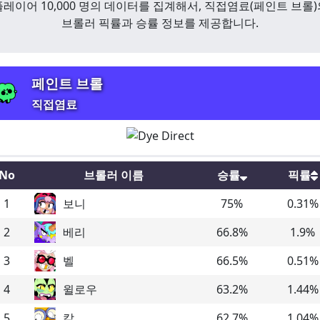
플레이어 10,000 명의 데이터를 집계해서,
직접염료
(
페인트 브롤
)
브롤러 픽률과 승률 정보를 제공합니다.
페인트 브롤
직접염료
No
브롤러 이름
승률
픽률
1
보니
75
%
0.31
%
2
베리
66.8
%
1.9
%
3
벨
66.5
%
0.51
%
4
윌로우
63.2
%
1.44
%
5
칼
62.7
%
1.04
%