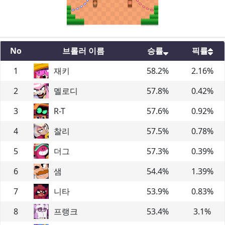
No
브롤러 이름
승률
픽률
1
재키
58.2
%
2.16
%
2
멜로디
57.8
%
0.42
%
3
R-T
57.6
%
0.92
%
4
찰리
57.5
%
0.78
%
5
더그
57.3
%
0.39
%
6
샘
54.4
%
1.39
%
7
니타
53.9
%
0.83
%
8
프랭크
53.4
%
3.1
%