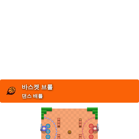
바스켓 브롤
댄스 배틀