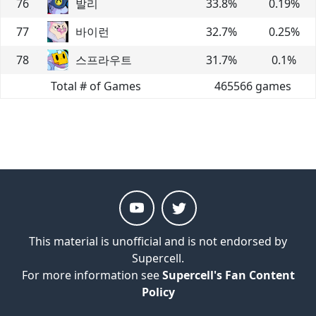
76
발리
33.8
%
0.19
%
77
바이런
32.7
%
0.25
%
78
스프라우트
31.7
%
0.1
%
Total # of Games
465566
games
This material is unofficial and is not endorsed by
Supercell.
For more information see
Supercell's Fan Content
Policy