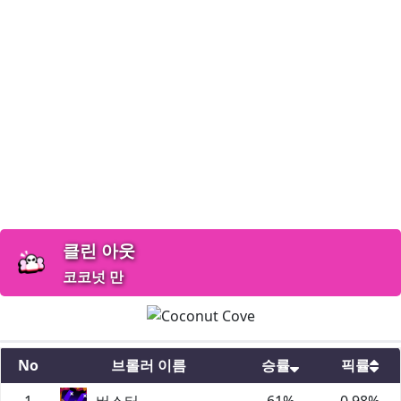
클린 아웃
코코넛 만
No
브롤러 이름
승률
픽률
1
버스터
61
%
0.98
%