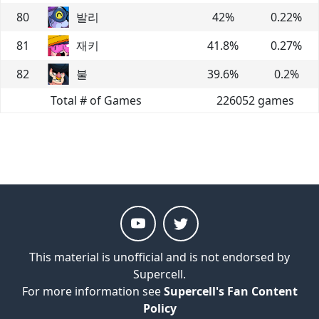
80
발리
42
%
0.22
%
81
재키
41.8
%
0.27
%
82
불
39.6
%
0.2
%
Total # of Games
226052
games
This material is unofficial and is not endorsed by
Supercell.
For more information see
Supercell's Fan Content
Policy