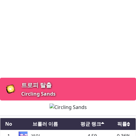
트로피 탈출
Circling Sands
No
브롤러 이름
평균 랭크
픽률
1
게일
4.59
0.36
%