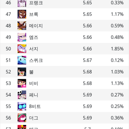
46
프랭크
5.65
0.33
%
47
브록
5.65
1.17
%
48
메이지
5.66
0.59
%
49
엠즈
5.66
0.48
%
50
서지
5.66
1.85
%
51
스퀴크
5.67
0.12
%
52
불
5.68
1.03
%
53
비비
5.68
1.13
%
54
페니
5.69
0.27
%
55
8비트
5.69
0.25
%
56
더그
5.69
0.36
%