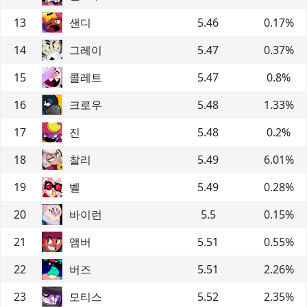
13
샌디
5.46
0.17
%
14
그레이
5.47
0.37
%
15
콜레트
5.47
0.8
%
16
크로우
5.48
1.33
%
17
진
5.48
0.2
%
18
찰리
5.49
6.01
%
19
벨
5.49
0.28
%
20
바이런
5.5
0.15
%
21
앰버
5.51
0.55
%
22
버즈
5.51
2.26
%
23
모티스
5.52
2.35
%