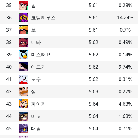
35
팸
5.61
0.28
%
36
코델리우스
5.61
14.24
%
37
보
5.61
0.7
%
38
니타
5.62
0.49
%
39
미스터 P
5.62
0.14
%
40
에드거
5.62
9.74
%
41
로우
5.62
0.31
%
42
샘
5.63
0.27
%
43
파이퍼
5.64
4.63
%
44
미코
5.64
1.68
%
45
대릴
5.64
0.71
%