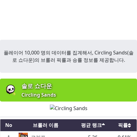
플레이어 10,000 명의 데이터를 집계해서,
Circling Sands
(
솔
로 쇼다운
)
의 브롤러 픽률과 승률 정보를 제공합니다.
솔로 쇼다운
Circling Sands
No
브롤러 이름
평균 랭크
픽률