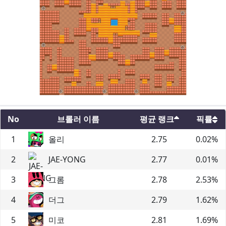
No
브롤러 이름
평균 랭크
픽률
1
올리
2.75
0.02
%
2
JAE-YONG
2.77
0.01
%
3
그롬
2.78
2.53
%
4
더그
2.79
1.62
%
5
미코
2.81
1.69
%