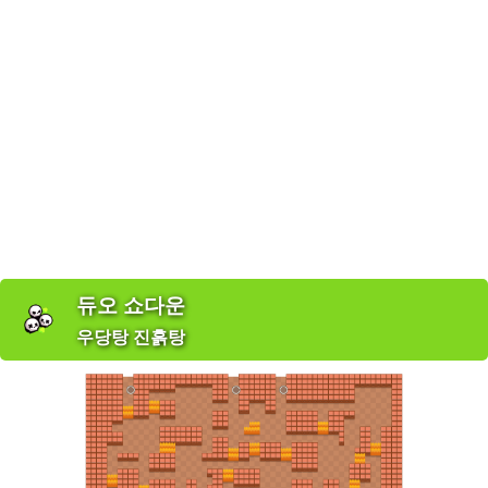
듀오 쇼다운
우당탕 진흙탕