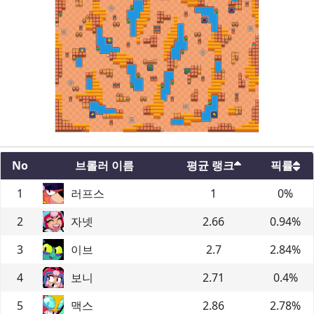
No
브롤러 이름
평균 랭크
픽률
1
러프스
1
0
%
2
자넷
2.66
0.94
%
3
이브
2.7
2.84
%
4
보니
2.71
0.4
%
5
맥스
2.86
2.78
%