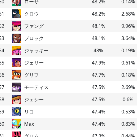
50
ローサ
48.2
%
0.14
%
51
クロウ
48.2
%
2.68
%
52
ファング
48.1
%
9.96
%
53
プロック
48.1
%
3.64
%
54
ジャッキー
48
%
0.19
%
55
ジェリー
47.9
%
0.61
%
56
グリフ
47.7
%
0.18
%
57
モーティス
47.5
%
2.69
%
58
ジェシー
47.5
%
0.6
%
59
リコ
47.4
%
0.53
%
60
Max
47.4
%
0.83
%
61
グロム
47.3
%
0.44
%