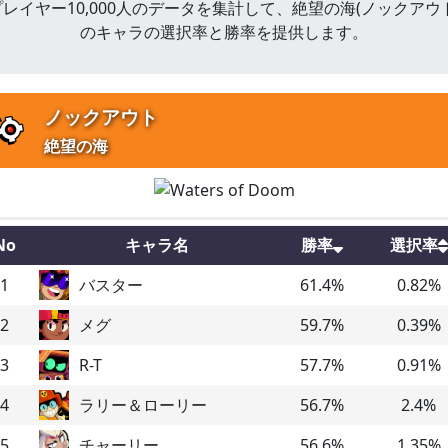
プレイヤー10,000人のデータを集計して、
絶望の海
(
ノックアウ
のキャラの選択率と勝率を提供します。
ノックアウト
絶望の海
No
キャラ名
勝率
選択率
1
バスター
61.4
%
0.82
%
2
メグ
59.7
%
0.39
%
3
R-T
57.7
%
0.91
%
4
ラリー＆ローリー
56.7
%
2.4
%
5
チャーリー
56.6
%
1.35
%