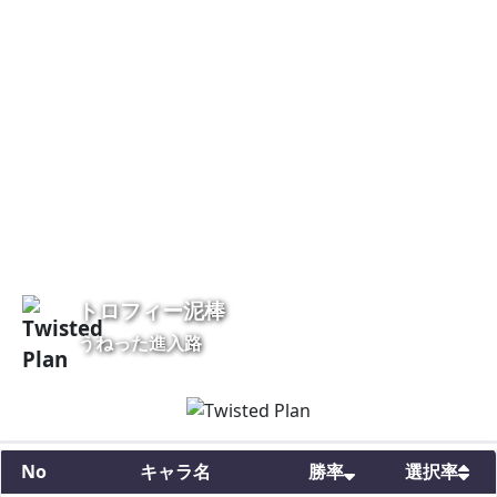
トロフィー泥棒
うねった進入路
No
キャラ名
勝率
選択率