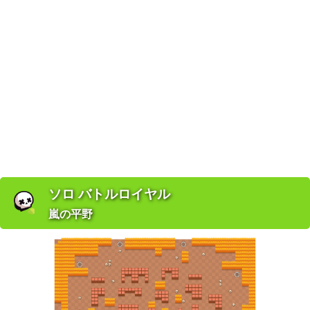
ソロ バトルロイヤル
嵐の平野