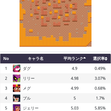
No
キャラ名
平均ランク
選択率
1
ダグ
4.9
0.49
%
2
リリー
4.98
3.07
%
3
メグ
4.99
0.68
%
4
ブル
5
1.7
%
5
ジェリー
5.03
5.85
%