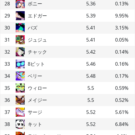
28
ボニー
5.36
0.13
%
29
エドガー
5.39
9.95
%
30
バズ
5.41
3.15
%
31
ジュジュ
5.41
0.05
%
32
チャック
5.42
0.14
%
33
8ビット
5.46
0.16
%
34
ベリー
5.48
0.17
%
35
ウィロー
5.5
0.59
%
36
メイジー
5.5
0.52
%
37
サージ
5.52
5.61
%
38
キット
5.52
6.84
%