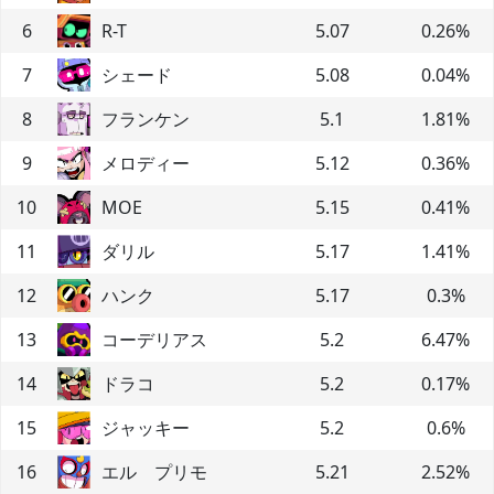
6
R-T
5.07
0.26
%
7
シェード
5.08
0.04
%
8
フランケン
5.1
1.81
%
9
メロディー
5.12
0.36
%
10
MOE
5.15
0.41
%
11
ダリル
5.17
1.41
%
12
ハンク
5.17
0.3
%
13
コーデリアス
5.2
6.47
%
14
ドラコ
5.2
0.17
%
15
ジャッキー
5.2
0.6
%
16
エル プリモ
5.21
2.52
%