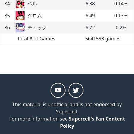
84
ベル
6.38
0.14
%
85
グロム
6.49
0.13
%
86
ティック
6.72
0.2
%
Total # of Games
5641593
games
This material is unofficial and is not endorsed by
Supercell.
For more information see
Supercell's Fan Content
Policy