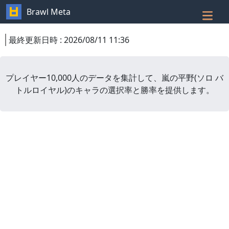
Brawl Meta
最終更新日時
:
2026/08/11 11:36
プレイヤー10,000人のデータを集計して、
嵐の平野
(
ソロ バ
トルロイヤル
)
のキャラの選択率と勝率を提供します。