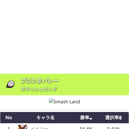
ブロスタバレー
スマッシュランド
No
キャラ名
勝率
選択率
1
メイジー
56.4
%
0.41
%