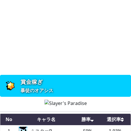
賞金稼ぎ
暴徒のオアシス
No
キャラ名
勝率
選択率
1
ミスターP
59
%
1.93
%