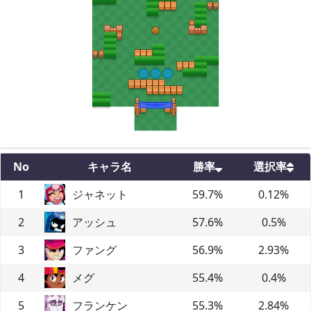
No
キャラ名
勝率
選択率
1
ジャネット
59.7
%
0.12
%
2
アッシュ
57.6
%
0.5
%
3
ファング
56.9
%
2.93
%
4
メグ
55.4
%
0.4
%
5
フランケン
55.3
%
2.84
%