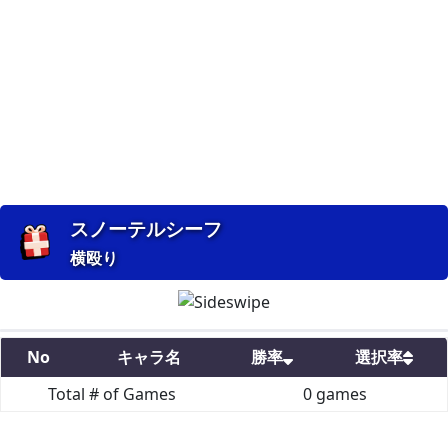
スノーテルシーフ
横殴り
No
キャラ名
勝率
選択率
Total # of Games
0
games