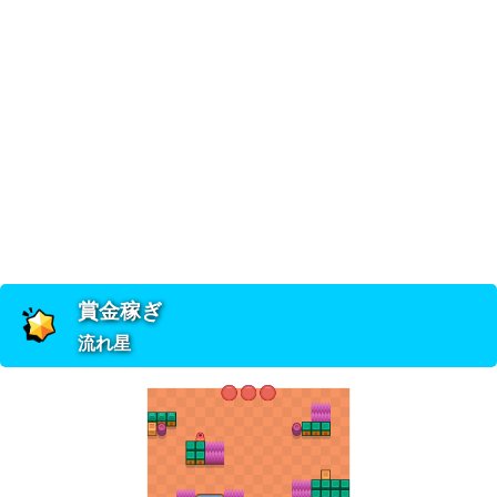
賞金稼ぎ
流れ星