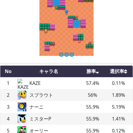
No
キャラ名
勝率
選択率
1
KAZE
57.4
%
0.11
%
2
スプラウト
56
%
1.89
%
3
ナーニ
55.9
%
5.19
%
4
ミスターP
55.9
%
1.41
%
5
オーリー
55.9
%
0.12
%