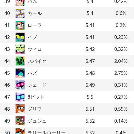
39
パム
5.4
0.42
%
40
カール
5.4
0.6
%
41
ローラ
5.41
0.2
%
42
イブ
5.41
0.23
%
43
ウィロー
5.42
0.32
%
44
スパイク
5.47
2.04
%
45
バズ
5.48
2.79
%
46
シェード
5.49
0.31
%
47
8ビット
5.5
0.27
%
48
グリフ
5.51
0.59
%
49
ジュジュ
5.52
0.14
%
50
ラリー＆ローリー
5.52
0.4
%