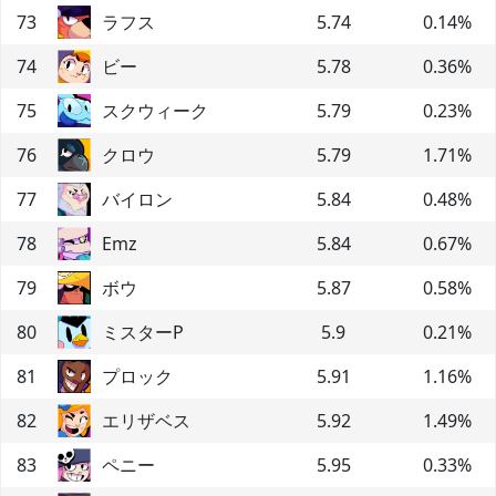
73
ラフス
5.74
0.14
%
74
ビー
5.78
0.36
%
75
スクウィーク
5.79
0.23
%
76
クロウ
5.79
1.71
%
77
バイロン
5.84
0.48
%
78
Emz
5.84
0.67
%
79
ボウ
5.87
0.58
%
80
ミスターP
5.9
0.21
%
81
プロック
5.91
1.16
%
82
エリザベス
5.92
1.49
%
83
ペニー
5.95
0.33
%