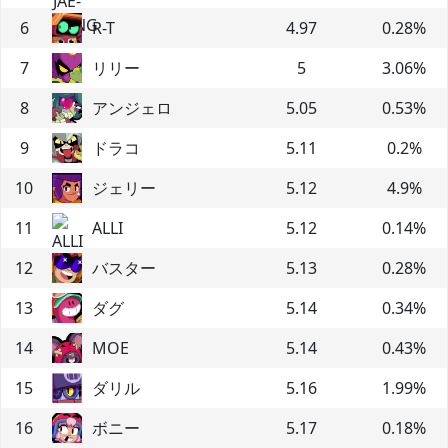
6
R-T
4.97
0.28
%
7
リリー
5
3.06
%
8
アンジェロ
5.05
0.53
%
9
ドラコ
5.11
0.2
%
10
ジェリー
5.12
4.9
%
11
ALLI
5.12
0.14
%
12
バスター
5.13
0.28
%
13
ダグ
5.14
0.34
%
14
MOE
5.14
0.43
%
15
ダリル
5.16
1.99
%
16
ボニー
5.17
0.18
%