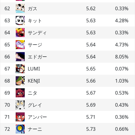
62
ガス
5.62
0.33
%
63
キット
5.63
4.28
%
64
サンディ
5.63
0.33
%
65
サージ
5.64
4.73
%
66
エドガー
5.64
8.05
%
67
LUMI
5.65
0.07
%
68
KENJI
5.66
1.03
%
69
ニタ
5.67
0.53
%
70
グレイ
5.69
0.43
%
71
アンバー
5.71
0.36
%
72
ナーニ
5.73
0.66
%