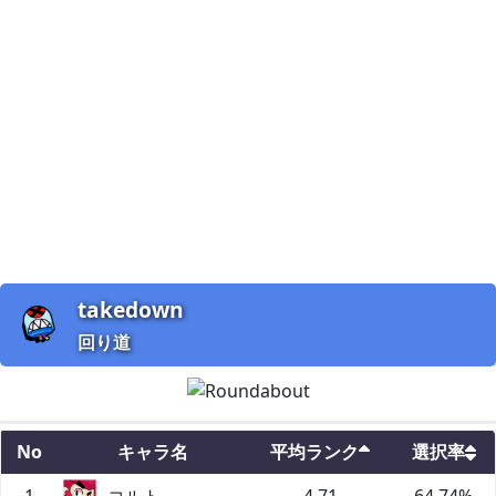
takedown
回り道
No
キャラ名
平均ランク
選択率
1
コルト
4.71
64.74
%