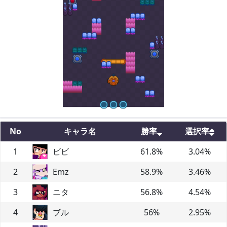
No
キャラ名
勝率
選択率
1
ビビ
61.8
%
3.04
%
2
Emz
58.9
%
3.46
%
3
ニタ
56.8
%
4.54
%
4
ブル
56
%
2.95
%