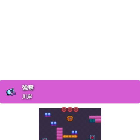
強奪
川岸