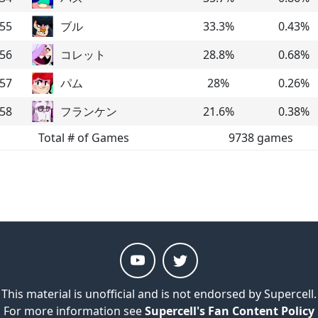
55
ブル
33.3
%
0.43
%
56
コレット
28.8
%
0.68
%
57
パム
28
%
0.26
%
58
フランケン
21.6
%
0.38
%
Total # of Games
9738
games
This material is unofficial and is not endorsed by Supercell.
For more information see
Supercell's Fan Content Policy