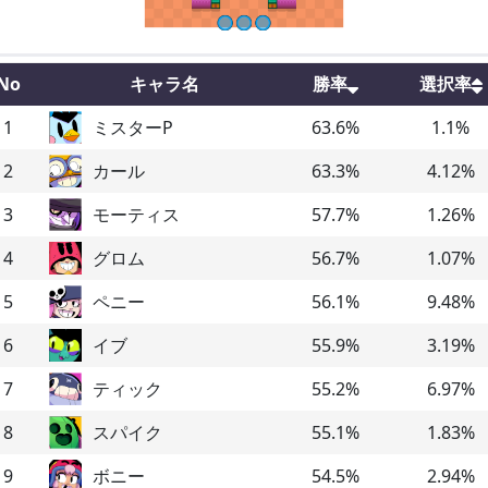
No
キャラ名
勝率
選択率
1
ミスターP
63.6
%
1.1
%
2
カール
63.3
%
4.12
%
3
モーティス
57.7
%
1.26
%
4
グロム
56.7
%
1.07
%
5
ペニー
56.1
%
9.48
%
6
イブ
55.9
%
3.19
%
7
ティック
55.2
%
6.97
%
8
スパイク
55.1
%
1.83
%
9
ボニー
54.5
%
2.94
%