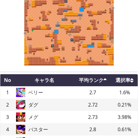
No
キャラ名
平均ランク
選択率
1
ベリー
2.7
1.6
%
2
ダグ
2.72
0.21
%
3
メグ
2.73
3.98
%
4
バスター
2.8
0.61
%