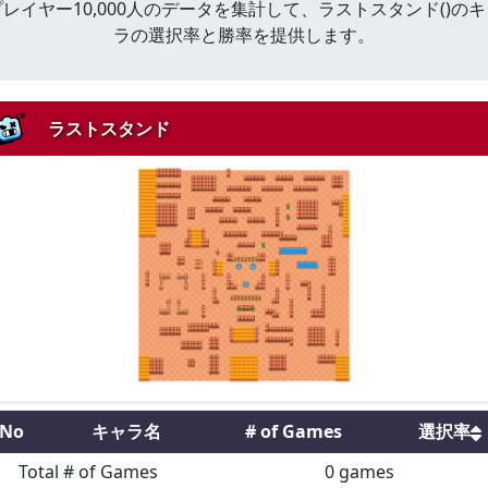
プレイヤー10,000人のデータを集計して、
ラストスタンド
(
)
のキ
ラの選択率と勝率を提供します。
ラストスタンド
No
キャラ名
# of Games
選択率
Total # of Games
0
games