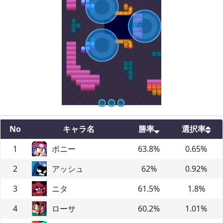
No
キャラ名
勝率
選択率
1
ボニー
63.8
%
0.65
%
2
アッシュ
62
%
0.92
%
3
ニタ
61.5
%
1.8
%
4
ローサ
60.2
%
1.01
%