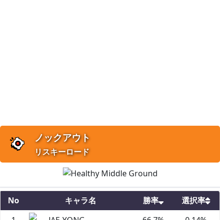
ノックアウト
リスキーロード
No
キャラ名
勝率
選択率
1
JAE-YONG
66.7
%
0.14
%