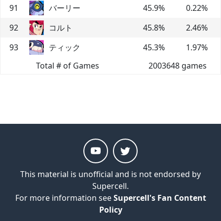
91
バーリー
45.9
%
0.22
%
92
コルト
45.8
%
2.46
%
93
ティック
45.3
%
1.97
%
Total # of Games
2003648
games
This material is unofficial and is not endorsed by
Supercell.
For more information see
Supercell's Fan Content
Policy