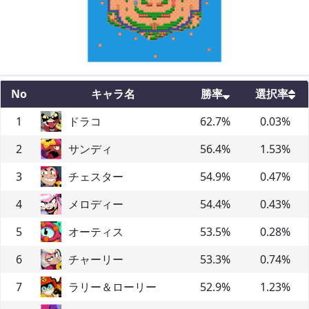
No
キャラ名
勝率
選択率
1
ドラコ
62.7
%
0.03
%
2
サンディ
56.4
%
1.53
%
3
チェスター
54.9
%
0.47
%
4
メロディー
54.4
%
0.43
%
5
オーティス
53.5
%
0.28
%
6
チャーリー
53.3
%
0.74
%
7
ラリー＆ローリー
52.9
%
1.23
%