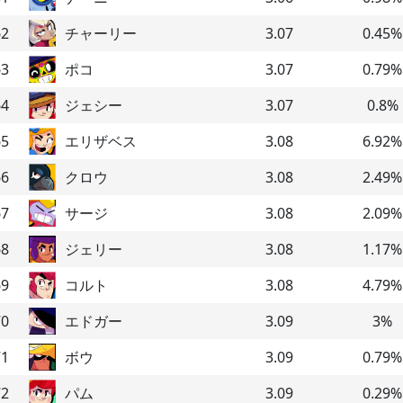
62
チャーリー
3.07
0.45
%
63
ポコ
3.07
0.79
%
64
ジェシー
3.07
0.8
%
65
エリザベス
3.08
6.92
%
66
クロウ
3.08
2.49
%
67
サージ
3.08
2.09
%
68
ジェリー
3.08
1.17
%
69
コルト
3.08
4.79
%
70
エドガー
3.09
3
%
71
ボウ
3.09
0.79
%
72
パム
3.09
0.29
%