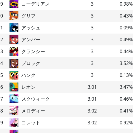
39
コーデリアス
3
0.98
%
40
グリフ
3
0.43
%
41
アッシュ
3
0.09
%
42
アンバー
3
0.49
%
43
クランシー
3
0.44
%
44
プロック
3
3.52
%
45
ハンク
3
0.13
%
46
レオン
3.01
3.47
%
47
スクウィーク
3.01
0.46
%
48
メロディー
3.02
0.41
%
49
コレット
3.02
0.92
%